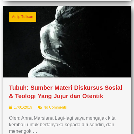
Arsip Tulisan
Tubuh: Sumber Materi Diskursus Sosial
& Teologi Yang Jujur dan Otentik
17/01/2019
No Comments
Oleh: Anna Marsiana Lagi-lagi saya mengajak kita
kembali untuk bertanyaka kepada diri sendiri, dan
menengok …