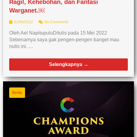
Ragil, Kehebohan, dan Fantasi
Warganet.￼
01/06/2022
No Comments
Oleh Ael NapitupuluDitulis pada 15 Mei 2022
Sebenarnya saya gak pengen-pengen banget mau
nulis ini. …
Selengkapnya →
Berita