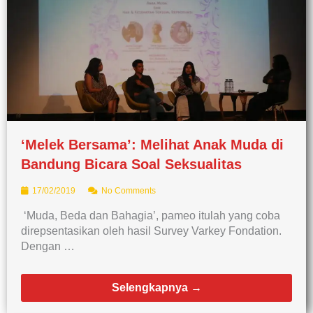
‘Melek Bersama’: Melihat Anak Muda di
Bandung Bicara Soal Seksualitas
17/02/2019
No Comments
‘Muda, Beda dan Bahagia’, pameo itulah yang coba
direpsentasikan oleh hasil Survey Varkey Fondation.
Dengan …
Selengkapnya →