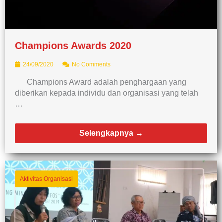
Champions Awards 2020
24/09/2020
No Comments
Champions Award adalah penghargaan yang
diberikan kepada individu dan organisasi yang telah
…
Selengkapnya →
Aktivitas Organisasi