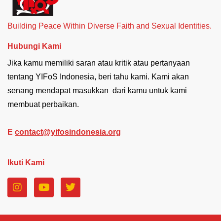
Building Peace Within Diverse Faith and Sexual Identities.
Hubungi Kami
Jika kamu memiliki saran atau kritik atau pertanyaan
tentang YIFoS Indonesia, beri tahu kami. Kami akan
senang mendapat masukkan dari kamu untuk kami
membuat perbaikan.
E
contact@yifosindonesia.org
Ikuti Kami
I
Y
T
n
o
w
s
u
i
t
t
t