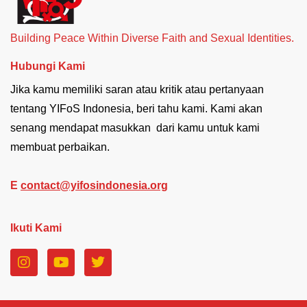
Building Peace Within Diverse Faith and Sexual Identities.
Hubungi Kami
Jika kamu memiliki saran atau kritik atau pertanyaan
tentang YIFoS Indonesia, beri tahu kami. Kami akan
senang mendapat masukkan dari kamu untuk kami
membuat perbaikan.
E
contact@yifosindonesia.org
Ikuti Kami
I
Y
T
n
o
w
s
u
i
t
t
t