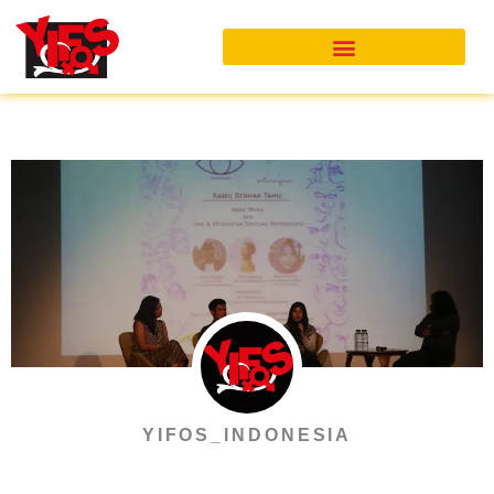
Skip
to
content
YIFOS_INDONESIA