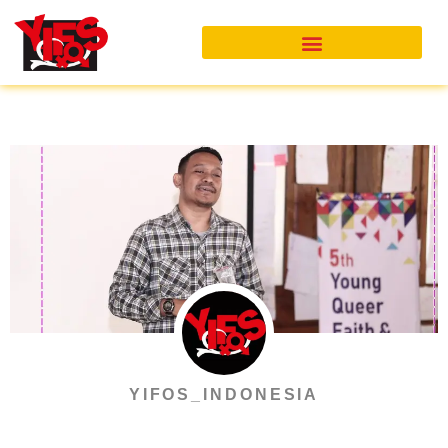
Skip
to
content
YIFOS_INDONESIA