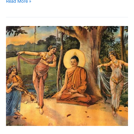
Read More »
Budhisme
dan
Keberagaman
Seksual:
Bagian
Pertama