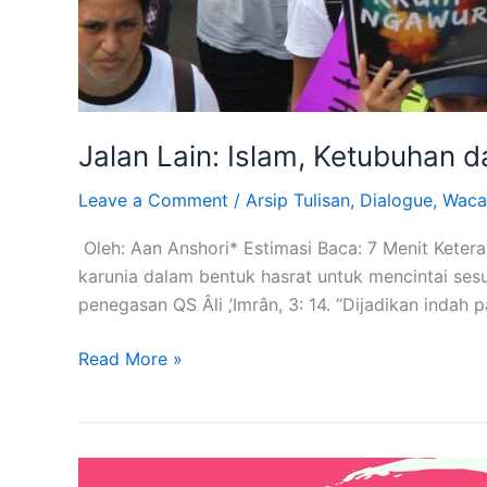
Jalan Lain: Islam, Ketubuhan 
Leave a Comment
/
Arsip Tulisan
,
Dialogue
,
Waca
Oleh: Aan Anshori* Estimasi Baca: 7 Menit Kete
karunia dalam bentuk hasrat untuk mencintai ses
penegasan QS Âli ‚’Imrân, 3: 14. “Dijadikan inda
Read More »
Jalan