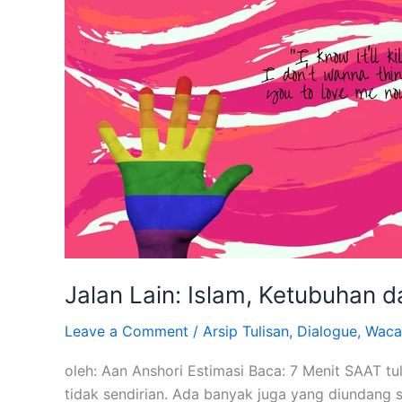
Lain:
Islam,
Ketubuhan
dan
Seksualitas
Bagian
Satu
Jalan Lain: Islam, Ketubuhan d
Leave a Comment
/
Arsip Tulisan
,
Dialogue
,
Waca
oleh: Aan Anshori Estimasi Baca: 7 Menit SAAT tul
tidak sendirian. Ada banyak juga yang diundang