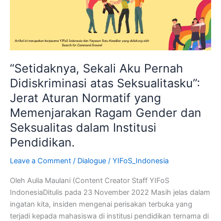
atas
Seksualitasku”:
Jerat
Aturan
Normatif
yang
“Setidaknya, Sekali Aku Pernah
Memenjarakan
Didiskriminasi atas Seksualitasku”:
Ragam
Jerat Aturan Normatif yang
Gender
dan
Memenjarakan Ragam Gender dan
Seksualitas
Seksualitas dalam Institusi
dalam
Pendidikan.
Institusi
Pendidikan.
Leave a Comment
/
Dialogue
/
YIFoS_Indonesia
Oleh Aulia Maulani (Content Creator Staff YIFoS
IndonesiaDitulis pada 23 November 2022 Masih jelas dalam
ingatan kita, insiden mengenai perisakan terbuka yang
terjadi kepada mahasiswa di institusi pendidikan ternama di