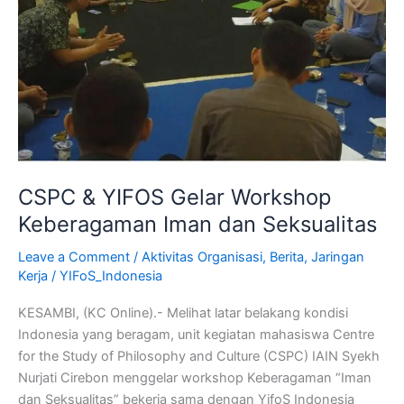
CSPC & YIFOS Gelar Workshop
Keberagaman Iman dan Seksualitas
Leave a Comment
/
Aktivitas Organisasi
,
Berita
,
Jaringan
Kerja
/
YIFoS_Indonesia
KESAMBI, (KC Online).- Melihat latar belakang kondisi
Indonesia yang beragam, unit kegiatan mahasiswa Centre
for the Study of Philosophy and Culture (CSPC) IAIN Syekh
Nurjati Cirebon menggelar workshop Keberagaman “Iman
dan Seksualitas” bekerja sama dengan YifoS Indonesia