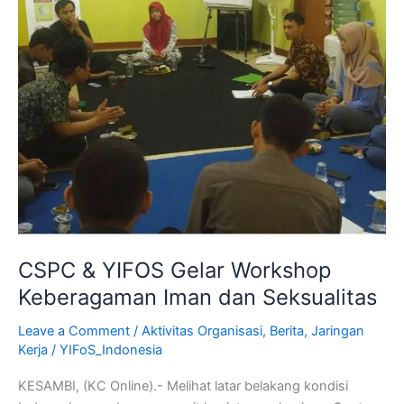
Iman
dan
Seksualitas
CSPC & YIFOS Gelar Workshop
Keberagaman Iman dan Seksualitas
Leave a Comment
/
Aktivitas Organisasi
,
Berita
,
Jaringan
Kerja
/
YIFoS_Indonesia
KESAMBI, (KC Online).- Melihat latar belakang kondisi