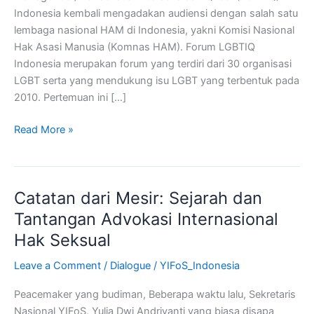
HAM
Indonesia kembali mengadakan audiensi dengan salah satu
lembaga nasional HAM di Indonesia, yakni Komisi Nasional
Hak Asasi Manusia (Komnas HAM). Forum LGBTIQ
Indonesia merupakan forum yang terdiri dari 30 organisasi
LGBT serta yang mendukung isu LGBT yang terbentuk pada
2010. Pertemuan ini […]
Read More »
Catatan dari Mesir: Sejarah dan
Catatan
dari
Tantangan Advokasi Internasional
Mesir:
Hak Seksual
Sejarah
dan
Leave a Comment
/
Dialogue
/
YIFoS_Indonesia
Tantangan
Peacemaker yang budiman, Beberapa waktu lalu, Sekretaris
Advokasi
Nasional YIFoS, Yulia Dwi Andriyanti yang biasa disapa
Internasional