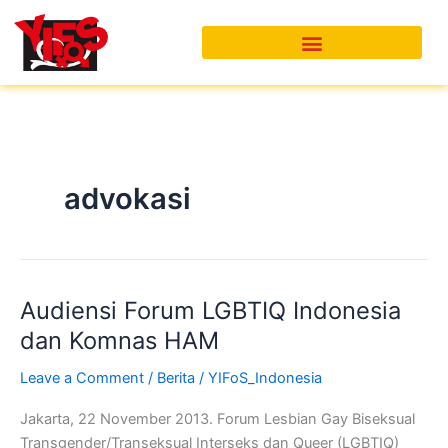
Skip
to
content
advokasi
Audiensi Forum LGBTIQ Indonesia
Audiensi
Forum
dan Komnas HAM
LGBTIQ
Leave a Comment
/
Berita
/
YIFoS_Indonesia
Indonesia
dan
Jakarta, 22 November 2013. Forum Lesbian Gay Biseksual
Komnas
Transgender/Transeksual Interseks dan Queer (LGBTIQ)