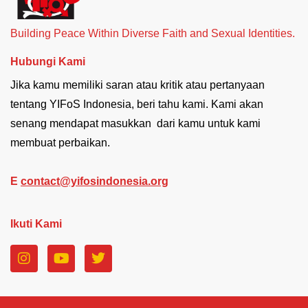
Building Peace Within Diverse Faith and Sexual Identities.
Hubungi Kami
Jika kamu memiliki saran atau kritik atau pertanyaan
tentang YIFoS Indonesia, beri tahu kami. Kami akan
senang mendapat masukkan dari kamu untuk kami
membuat perbaikan.
E
contact@yifosindonesia.org
Ikuti Kami
I
Y
T
n
o
w
s
u
i
t
t
t
a
u
t