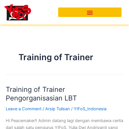
Skip
to
content
Training of Trainer
Training of Trainer
Training
of
Pengorganisasian LBT
Trainer
Leave a Comment
/
Arsip Tulisan
/
YIFoS_Indonesia
Pengorganisasian
LBT
Hi Peacemaker!! Admin datang lagi dengan membawa cerita
dari salah satu pengurus YIFoS, Yulia Dwi Andriyanti yang