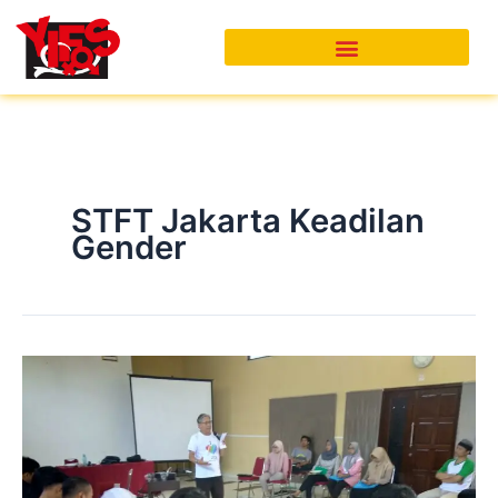
Skip
to
content
STFT Jakarta Keadilan
Gender
Penguatan
Kapasitas
Anak
Muda
Dalam