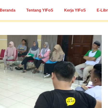
Beranda
Tentang YIFoS
Kerja YIFoS
E-Libr