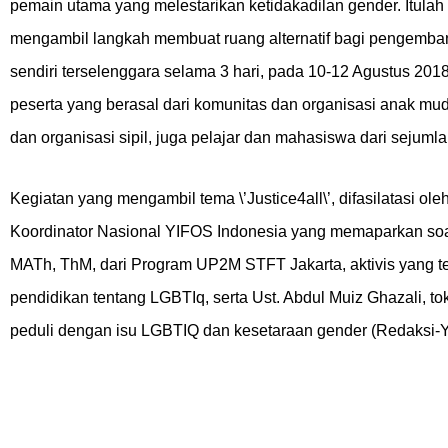
pemain utama yang melestarikan ketidakadilan gender. Itul
mengambil langkah membuat ruang alternatif bagi pengembang
sendiri terselenggara selama 3 hari, pada 10-12 Agustus 201
peserta yang berasal dari komunitas dan organisasi anak mud
dan organisasi sipil, juga pelajar dan mahasiswa dari sejumla
Kegiatan yang mengambil tema \’Justice4all\’, difasilatasi o
Koordinator Nasional YIFOS Indonesia yang memaparkan soa
MATh, ThM, dari Program UP2M STFT Jakarta, aktivis yang t
pendidikan tentang LGBTIq, serta Ust. Abdul Muiz Ghazali, to
peduli dengan isu LGBTIQ dan kesetaraan gender (Redaksi-