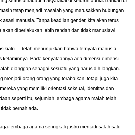
ng serius dihadapi masyarakat di seluruh dunia. Bahkan di
r masih tetap menjadi masalah yang merusakkan hubungan
asasi manusia. Tanpa keadilan gender, kita akan terus
 akan diperlakukan lebih rendah dan tidak manusiawi.
psikiatri — telah menunjukkan bahwa ternyata manusia
jenis kelaminnya. Pada kenyataannya ada dimensi-dimensi
alah dianggap sebagai sesuatu yang harus dihilangkan.
enjadi orang-orang yang terabaikan, tetapi juga kita
reka yang memiliki orientasi seksual, identitas dan
adaan seperti itu, sejumlah lembaga agama malah telah
tidak pernah ada.
ga-lembaga agama seringkali justru menjadi salah satu