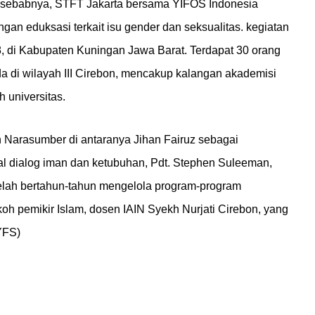
ah sebabnya, STFT Jakarta bersama YIFOS Indonesia
an eduksasi terkait isu gender dan seksualitas. kegiatan
8, di Kabupaten Kuningan Jawa Barat. Terdapat 30 orang
a di wilayah III Cirebon, mencakup kalangan akademisi
h universitas.
leh Narasumber di antaranya Jihan Fairuz sebagai
l dialog iman dan ketubuhan, Pdt. Stephen Suleeman,
elah bertahun-tahun mengelola program-program
koh pemikir Islam, dosen IAIN Syekh Nurjati Cirebon, yang
YFS)