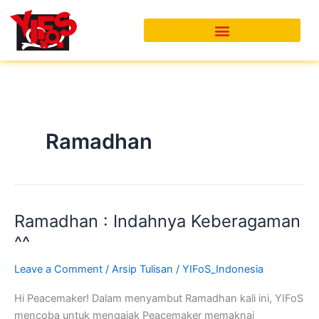
Skip
to
content
Ramadhan
Ramadhan : Indahnya Keberagaman
Ramadhan
:
^^
Indahnya
Leave a Comment
/
Arsip Tulisan
/
YIFoS_Indonesia
Keberagaman
^^
Hi Peacemaker! Dalam menyambut Ramadhan kali ini, YIFoS
mencoba untuk mengajak Peacemaker memaknai