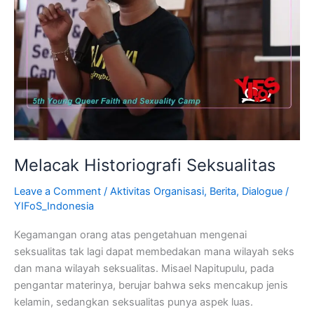
Melacak Historiografi Seksualitas
Leave a Comment
/
Aktivitas Organisasi
,
Berita
,
Dialogue
/
YIFoS_Indonesia
Kegamangan orang atas pengetahuan mengenai
seksualitas tak lagi dapat membedakan mana wilayah seks
dan mana wilayah seksualitas. Misael Napitupulu, pada
pengantar materinya, berujar bahwa seks mencakup jenis
kelamin, sedangkan seksualitas punya aspek luas.