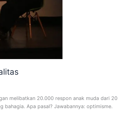
litas
ngan melibatkan 20.000 respon anak muda dari 20
ng bahagia. Apa pasal? Jawabannya: optimisme.