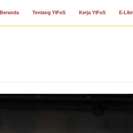
Beranda
Tentang YIFoS
Kerja YIFoS
E-Libr