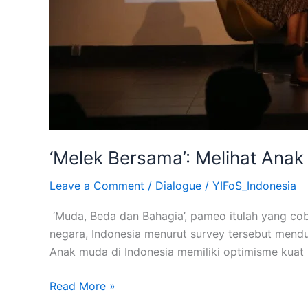
‘Melek Bersama’: Melihat Anak
Leave a Comment
/
Dialogue
/
YIFoS_Indonesia
‘Muda, Beda dan Bahagia’, pameo itulah yang cob
negara, Indonesia menurut survey tersebut mend
Anak muda di Indonesia memiliki optimisme kuat
Read More »