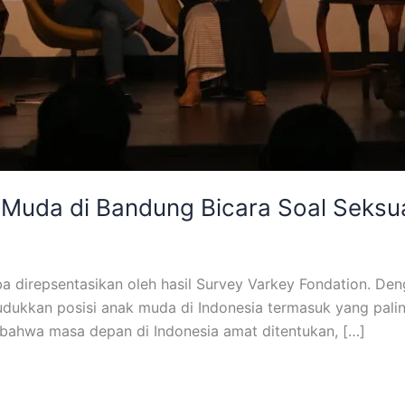
 Muda di Bandung Bicara Soal Seksua
a direpsentasikan oleh hasil Survey Varkey Fondation. De
udukkan posisi anak muda di Indonesia termasuk yang pali
 bahwa masa depan di Indonesia amat ditentukan, […]