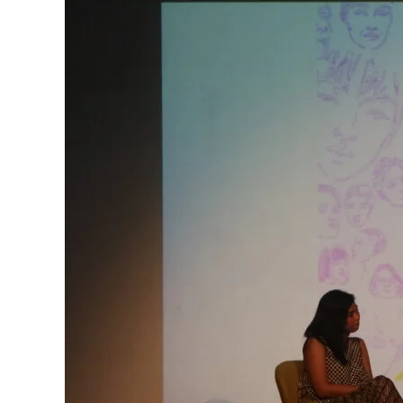
di
Bandung
Bicara
Soal
Seksualitas