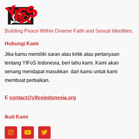
Building Peace Within Diverse Faith and Sexual Identities.
Hubungi Kami
Jika kamu memiliki saran atau kritik atau pertanyaan
tentang YIFoS Indonesia, beri tahu kami. Kami akan
senang mendapat masukkan dari kamu untuk kami
membuat perbaikan.
E
contact@yifosindonesia.org
Ikuti Kami
I
Y
T
n
o
w