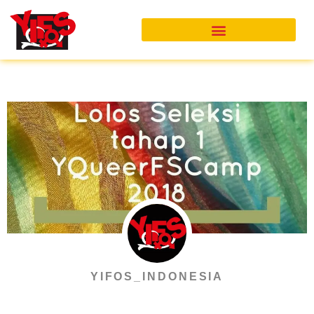
Skip
to
content
YIFOS_INDONESIA