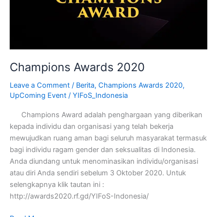
Champions Awards 2020
Leave a Comment
/
Berita
,
Champions Awards 2020
,
UpComing Event
/
YIFoS_Indonesia
Champions Award adalah penghargaan yang diberikan
kepada individu dan organisasi yang telah bekerja
mewujudkan ruang aman bagi seluruh masyarakat termasuk
bagi individu ragam gender dan seksualitas di Indonesia.
Anda diundang untuk menominasikan individu/organisasi
atau diri Anda sendiri sebelum 3 Oktober 2020. Untuk
selengkapnya klik tautan ini :
http://awards2020.rf.gd/YIFoS-Indonesia/