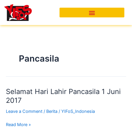
Skip
to
content
Pancasila
Selamat Hari Lahir Pancasila 1 Juni
Selamat
Hari
2017
Lahir
Leave a Comment
/
Berita
/
YIFoS_Indonesia
Pancasila
1
Read More »
Juni