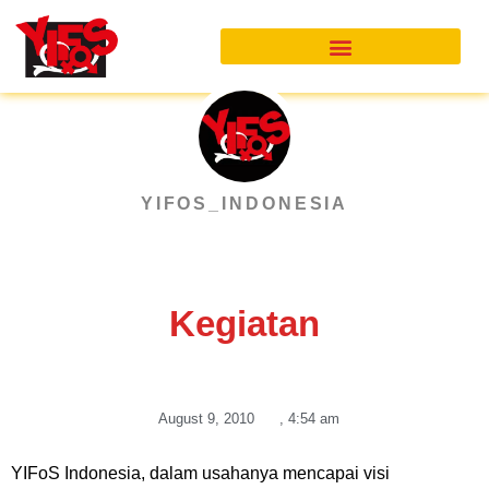
Skip
to
content
YIFOS_INDONESIA
Kegiatan
August 9, 2010
,
4:54 am
YIFoS Indonesia, dalam usahanya mencapai visi