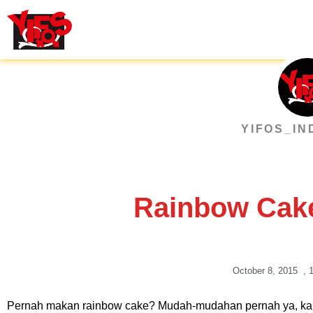
Skip
to
content
YIFOS_IN
Rainbow Cak
October 8, 2015
,
Pernah makan rainbow cake? Mudah-mudahan pernah ya, kalau