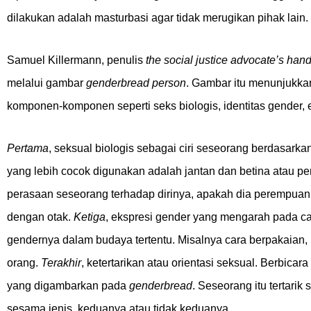
dilakukan adalah masturbasi agar tidak merugikan pihak lai
Samuel Killermann, penulis
the social justice advocate’s han
melalui gambar
genderbread person
. Gambar itu menunjukkan
komponen-komponen seperti seks biologis, identitas gender, ek
Pertama
, seksual biologis sebagai ciri seseorang berdasarkan
yang lebih cocok digunakan adalah jantan dan betina atau pe
perasaan seseorang terhadap dirinya, apakah dia perempuan, la
dengan otak.
Ketiga
, ekspresi gender yang mengarah pada c
gendernya dalam budaya tertentu. Misalnya cara berpakaian, b
orang.
Terakhir
, ketertarikan atau orientasi seksual. Berbicara
yang digambarkan pada
genderbread
. Seseorang itu tertarik
sesama jenis, keduanya atau tidak keduanya.