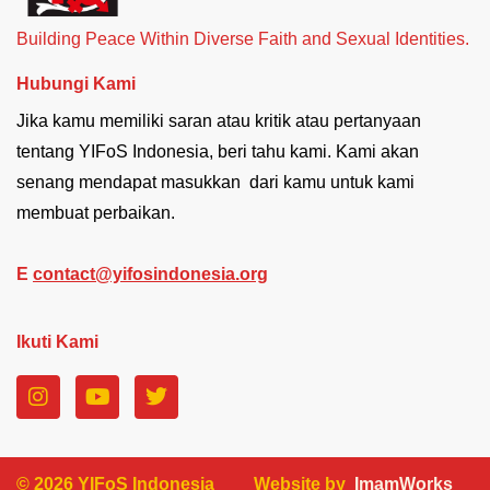
Building Peace Within Diverse Faith and Sexual Identities.
Hubungi Kami
Jika kamu memiliki saran atau kritik atau pertanyaan
tentang YIFoS Indonesia, beri tahu kami. Kami akan
senang mendapat masukkan dari kamu untuk kami
membuat perbaikan.
E
contact@yifosindonesia.org
Ikuti Kami
I
Y
T
n
o
w
s
u
i
t
t
t
a
u
t
© 2026 YIFoS Indonesia
Website by
ImamWorks