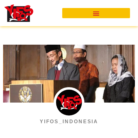
Skip
to
content
YIFOS_INDONESIA