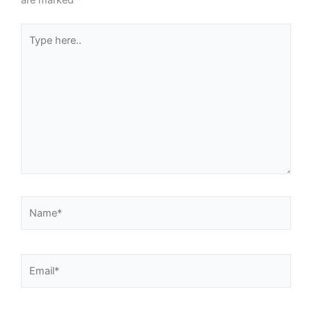
are marked
*
Type
here..
Name*
Email*