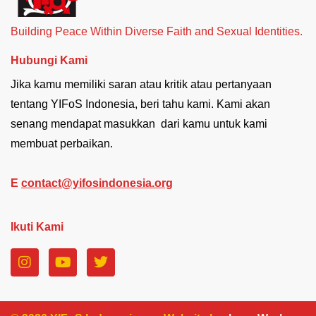
Building Peace Within Diverse Faith and Sexual Identities.
Hubungi Kami
Jika kamu memiliki saran atau kritik atau pertanyaan
tentang YIFoS Indonesia, beri tahu kami. Kami akan
senang mendapat masukkan dari kamu untuk kami
membuat perbaikan.
E
contact@yifosindonesia.org
Ikuti Kami
I
Y
T
n
o
w
s
u
i
t
t
t
a
u
t