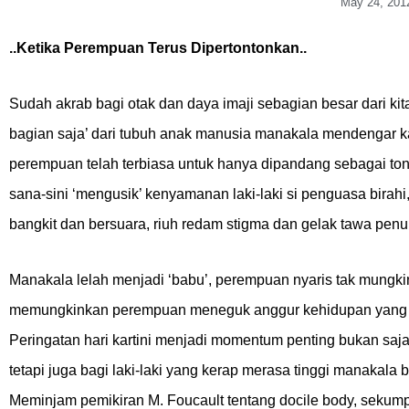
May 24, 201
..Ketika Perempuan Terus Dipertontonkan..
Sudah akrab bagi otak dan daya imaji sebagian besar dari ki
bagian saja’ dari tubuh anak manusia manakala mendengar ka
perempuan telah terbiasa untuk hanya dipandang sebagai to
sana-sini ‘mengusik’ kenyamanan laki-laki si penguasa birah
bangkit dan bersuara, riuh redam stigma dan gelak tawa pen
Manakala lelah menjadi ‘babu’, perempuan nyaris tak mungkin
memungkinkan perempuan meneguk anggur kehidupan yang rup
Peringatan hari kartini menjadi momentum penting bukan saja
tetapi juga bagi laki-laki yang kerap merasa tinggi manakala
Meminjam pemikiran M. Foucault tentang docile body, seku