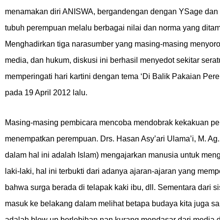
menamakan diri ANISWA, bergandengan dengan YSage dan YI
tubuh perempuan melalu berbagai nilai dan norma yang ditam
Menghadirkan tiga narasumber yang masing-masing menyorot
media, dan hukum, diskusi ini berhasil menyedot sekitar sera
memperingati hari kartini dengan tema ‘Di Balik Pakaian Pe
pada 19 April 2012 lalu.
Masing-masing pembicara mencoba mendobrak kekakuan p
menempatkan perempuan. Drs. Hasan Asy’ari Ulama’i, M. 
dalam hal ini adalah Islam) mengajarkan manusia untuk men
laki-laki, hal ini terbukti dari adanya ajaran-ajaran yang m
bahwa surga berada di telapak kaki ibu, dll. Sementara dari s
masuk ke belakang dalam melihat betapa budaya kita juga sa
adalah blow up berlebihan nan kurang mendasar dari medi