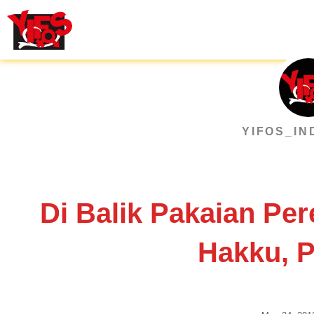
Skip
to
content
YIFOS_IN
Di Balik Pakaian Pe
Hakku, P