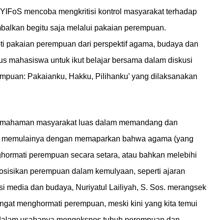
FoS mencoba mengkritisi kontrol masyarakat terhadap
balkan begitu saja melalui pakaian perempuan.
i pakaian perempuan dari perspektif agama, budaya dan
tus mahasiswa untuk ikut belajar bersama dalam diskusi
rempuan: Pakaianku, Hakku, Pilihanku’ yang dilaksanakan
emahaman masyarakat luas dalam memandang dan
Ag. memulainya dengan memaparkan bahwa agama (yang
ghormati perempuan secara setara, atau bahkan melebihi
emposisikan perempuan dalam kemulyaan, seperti ajaran
isi media dan budaya, Nuriyatul Lailiyah, S. Sos. merangsek
ngat menghormati perempuan, meski kini yang kita temui
a dalam usahanya mengekspos tubuh perempuan dan