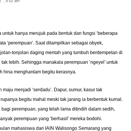
2
,
4:02 am
ta untuk hanya merujuk pada bentuk dan fungsi ‘beberapa
ta ‘perempuan’. Saat ditampilkan sebagai obyek,
njolan-tonjolan daging mentah yang tumbuh berdempetan di
i, tak lebih. Sehingga manakala perempuan ‘ngeyel’ untuk
uh hina menghantam begitu kerasnya.
 maju menjadi ‘serdadu’. Dapur, sumur, kasur tak
anya begitu mahal meski tak jarang ia berbentuk kumal.
 bagi perempuan, yang telah lama ditindih dalam sedih,
 banyak perempuan yang ‘berhasil’ mereka bodohi.
mpulan mahasiswa dari IAIN Walisongo Semarang yang