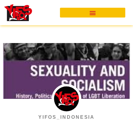
Skip
to
content
YIFOS_INDONESIA